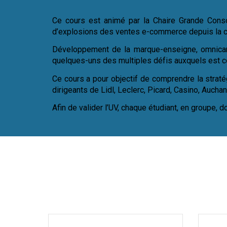
Ce cours est animé par la Chaire Grande Conso
d’explosions des ventes e-commerce depuis la cr
Développement de la marque-enseigne, omnicanalit
quelques-uns des multiples défis auxquels est con
Ce cours a pour objectif de comprendre la straté
dirigeants de Lidl, Leclerc, Picard, Casino, Aucha
Afin de valider l’UV, chaque étudiant, en groupe, 