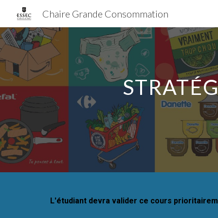
Chaire Grande Consommation
Sk
STRAT
ÉG
L'étudiant devra valider ce cours
prioritaire