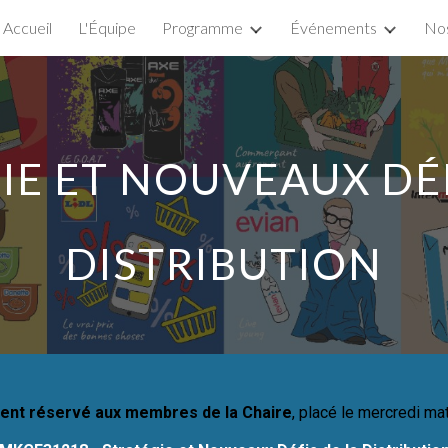
Accueil
L'Équipe
Programme
Événements
Nos
ip to main content
Skip to navigat
IE ET NOUVEAUX DÉF
DISTRIBUTION
ment
réservé aux membres de la Chaire
, placé l
e m
ercredi
mat