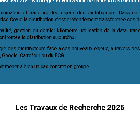
MKG
F
3
1218
-
Stratégie et Nouveaux Défis de la Distributio
mmation et traite ici des enjeux des distributeurs. Dans un
ise Covid la distribution s’est profondément transformée ces de
é, gestion du dernier kilomètre, utilisation de la data, trans
frontée la distribution aujourd’hui.
gie des distributeurs face à ces nouveaux enjeux, à travers des
n, Google, Carrefour ou du BCG.
doit mener à bien
un
cas concret en groupe.
Les Travaux de Recherche 2025