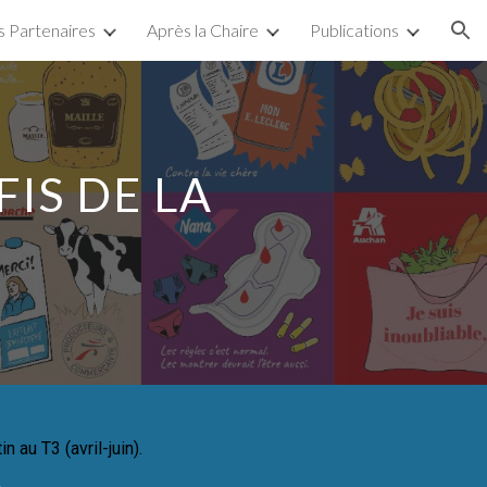
 Partenaires
Après la Chaire
Publications
ion
IS DE LA
in
au T
3
(
avril-juin
).